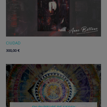
CIUDAD
300,00
€