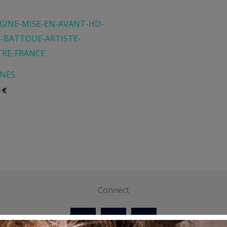
INES
0
€
Connect