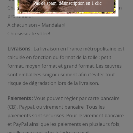
Chaque création est unique et saura vous parler en
profondeur.
A chacun son « Mandala »!
Choisissez le vôtre!
Livraisons
: La livraison en France métropolitaine est
calculée en fonction du format de la toile : petit
format, moyen format et grand format. Les œuvres
sont emballées soigneusement afin d’éviter tout
risque de dégradation lors de la livraison.
Paiements
: Vous pouvez régler par carte bancaire
(CB), Paypal, ou virement bancaire. Tous les
paiements sont sécurisés. Pour le virement bancaire
et PayPal ainsi que les paiements en plusieurs fois,
veuillez me contacter à l’adresse mail: