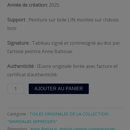
Année de création:
2025
Support
: Peinture sur toile LIN montée sur châssis
bois
Signature
: Tableau signé et contresigné au dos par
l’artiste peintre Anne Battoue.
Authenticité
: Œuvre originale livrée avec facture et
certificat d’authenticité.
quantité
AJOUTER AU PANIER
de
DÉLIVRANCE
Catégorie :
TOILES ORIGINALES DE LA COLLECTION
"MANDALAS EXPRESSIFS"
Étiquettes :
Anne Battoue
,
Artiste peintre contemporain
,