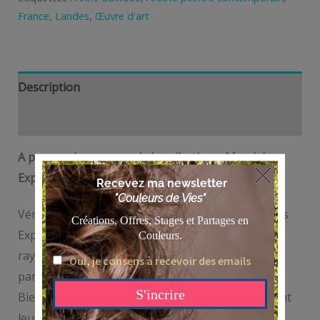
France
,
Landes
,
Œuvre d'art
Description
Informations complémentaires
A propos des œuvres de la collection « Mandalas
Expressifs »:
Véritables tableaux « énergétiques », les Mandalas
Expressifs de l’Artiste Peintre Anne Battoue
rayonnent et dégagent une énergie bien
particulière!
Bien plus qu’une « toile déco », ces toiles apportent
leurs histoires et leur énergie dans votre espace.