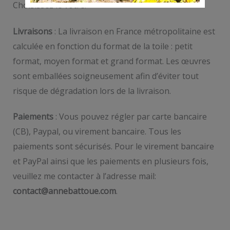
Choisissez le vôtre!
Livraisons
: La livraison en France métropolitaine est
calculée en fonction du format de la toile : petit
format, moyen format et grand format. Les œuvres
sont emballées soigneusement afin d’éviter tout
risque de dégradation lors de la livraison.
Paiements
: Vous pouvez régler par carte bancaire
(CB), Paypal, ou virement bancaire. Tous les
paiements sont sécurisés. Pour le virement bancaire
et PayPal ainsi que les paiements en plusieurs fois,
veuillez me contacter à l’adresse mail:
contact@annebattoue.com
.