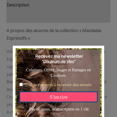
Description
Informations complémentaires
A propos des œuvres de la collection « Mandalas
Expressifs »:
Véritables tableaux « énergétiques », les Mandalas
Expressifs de l’Artiste Peintre Anne Battoue
rayonnent et dégagent une énergie bien
particulière!
Bien plus qu’une « toile déco », ces toiles apportent
leurs histoires et leur énergie dans votre espace.
Chaque création est unique et saura vous parler en
profondeur.
A chacun son « Mandala »!