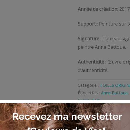
Année de création:
2017
Support
: Peinture sur 
Signature
: Tableau sign
peintre Anne Battoue.
Authenticité
: Œuvre orig
d’authenticité.
Catégorie :
TOILES ORIGIN
Étiquettes :
Anne Battoue
,
Œuvre d'art