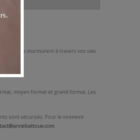
parlent, nous murmurent à travers vos vies
 format, moyen format et grand format. Les
nts sont sécurisés. Pour le virement
tact@annebattoue.com
.