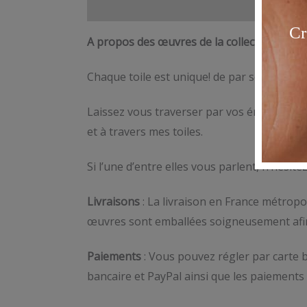
Description
A propos des œuvres de la collection « Toil
Chaque toile est unique! de par ses couleur
Laissez vous traverser par vos émotions, im
et à travers mes toiles.
Si l’une d’entre elles vous parlent, n’hésite
Livraisons
: La livraison en France métropol
œuvres sont emballées soigneusement afin d
Paiements
: Vous pouvez régler par carte b
bancaire et PayPal ainsi que les paiements 