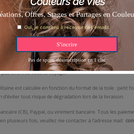
es Oniriques »:
s, ses dimensions et ses histoires..
aginez et ressentez les.. ces récits et ces rêves, qui nous 
z pas et offrez vous ce voyage!
itaine est calculée en fonction du format de la toile : petit
’éviter tout risque de dégradation lors de la livraison.
ancaire (CB), Paypal, ou virement bancaire. Tous les paieme
en plusieurs fois, veuillez me contacter à l’adresse mail:
con