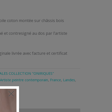
toile coton montée sur châssis bois
é et contresigné au dos par l’artiste
inale livrée avec facture et certificat
ALES COLLECTION "ONIRIQUES"
Artiste peintre contemporain
,
France
,
Landes
,