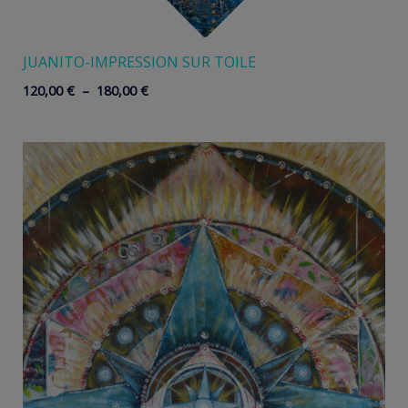
JUANITO-IMPRESSION SUR TOILE
Plage
120,00
€
–
180,00
€
de
prix :
120,00 €
à
180,00 €