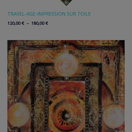
TRAVEL-AGE-IMPRESSION SUR TOILE
Plage
120,00
€
–
180,00
€
de
prix :
120,00 €
à
180,00 €