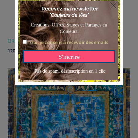
ORIGINES-IMPRESSION SUR TOILE
Plage
120,00
€
–
180,00
€
de
prix :
120,00 €
à
180,00 €