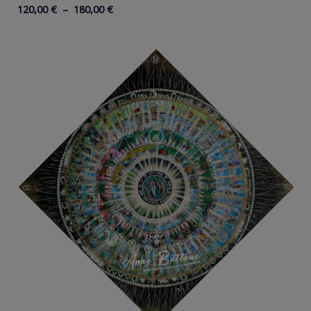
Plage
120,00
€
–
180,00
€
de
prix :
120,00 €
à
180,00 €