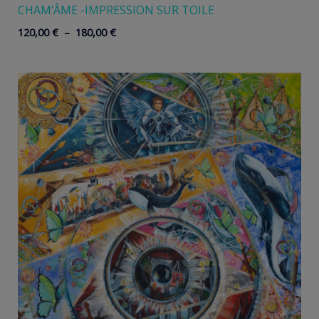
CHAM’ÂME -IMPRESSION SUR TOILE
Plage
120,00
€
–
180,00
€
de
prix :
120,00 €
à
180,00 €