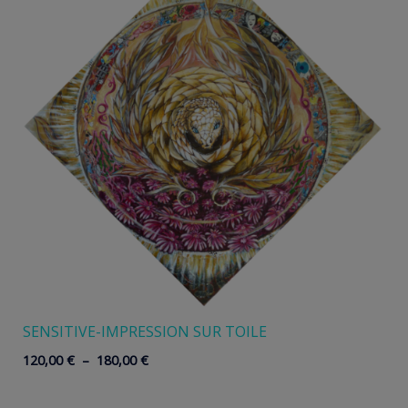
SENSITIVE-IMPRESSION SUR TOILE
Plage
120,00
€
–
180,00
€
de
prix :