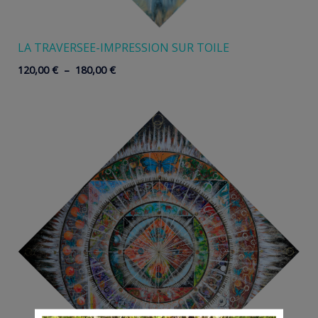
LA TRAVERSEE-IMPRESSION SUR TOILE
Plage
120,00
€
–
180,00
€
de
prix :
120,00 €
à
180,00 €