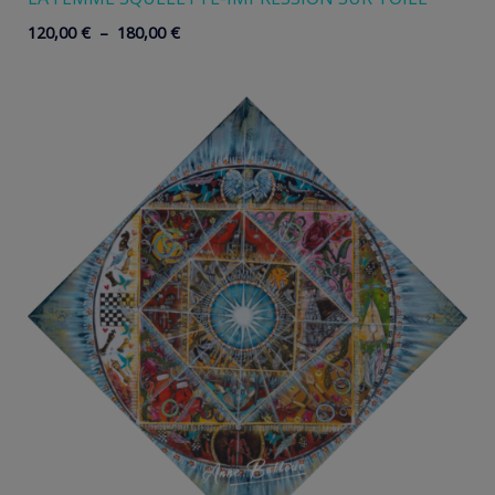
Plage
120,00
€
–
180,00
€
de
prix :
120,00 €
à
180,00 €