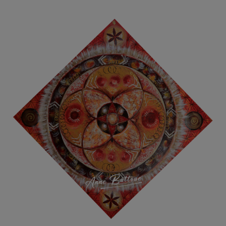
prix :
120,00 €
à
180,00 €