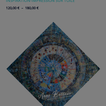
INSPIRATION-IMPRESSION SUR TOILE
Plage
120,00
€
–
180,00
€
de
prix :
120,00 €
à
180,00 €