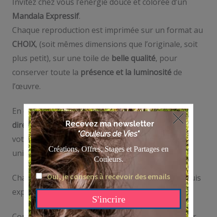
Invitez chez vous l’énergie douce et colorée d’un
Mandala Expressif
.
Chaque reproduction est imprimée sur un format au
CHOIX
, (soit mêmes dimensions que l’originale, soit
plus petit), sur une toile de
belle qualité
, pour
conserver toute la
présence et la luminosité
de
l’œuvre.
En choisissant une reproduction, vous
soutenez
directement mon travail d’artiste
tout en offrant à
votre intérieur une pièce inspirante, apaisante et
unique.
Chaque toile est créée spécialement pour vous, puis
expédiée sous quelques jours.
Contactez moi directement via le formulaire ou sur