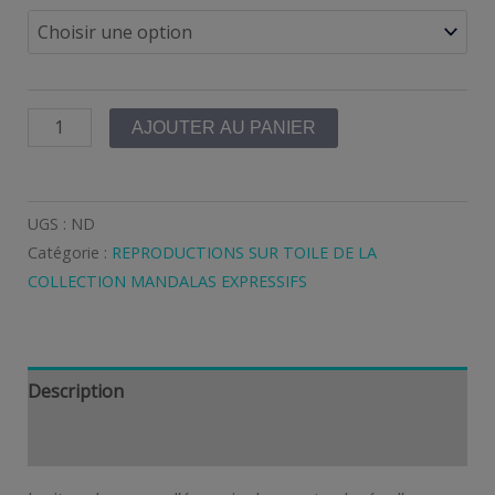
prix :
120,00 €
quantité
à
AJOUTER AU PANIER
de
180,00 €
LA
FEMME
UGS :
ND
SQUELETTE-
Catégorie :
REPRODUCTIONS SUR TOILE DE LA
IMPRESSION
COLLECTION MANDALAS EXPRESSIFS
SUR
TOILE
Description
Informations complémentaires