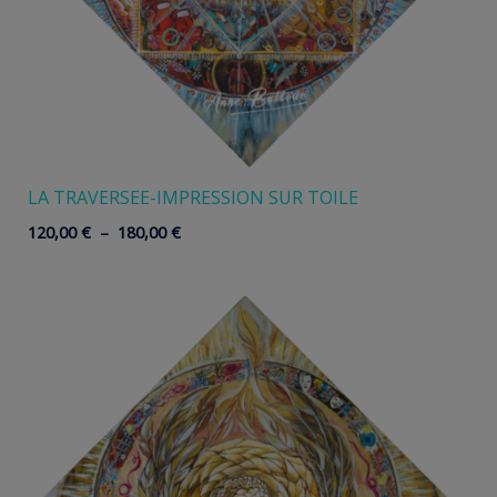
LA TRAVERSEE-IMPRESSION SUR TOILE
Plage
120,00
€
–
180,00
€
de
prix :
120,00 €
à
180,00 €