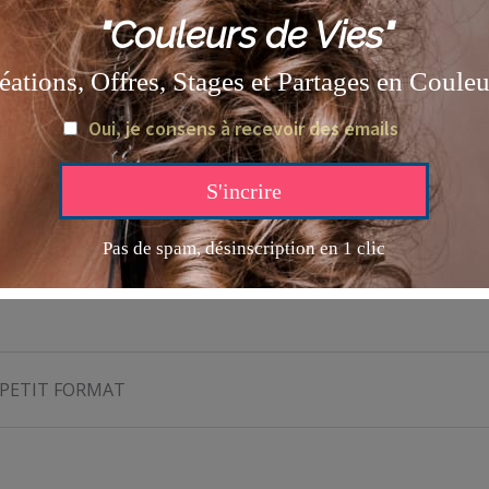
 format au
CHOIX
, (soit mêmes dimensions que l’originale, soi
inosité
de l’œuvre.
tenez directement mon travail d’artiste
tout en offrant à vot
ous, puis expédiée sous quelques jours.
ire ou sur contact@annebattoue.com.
, PETIT FORMAT