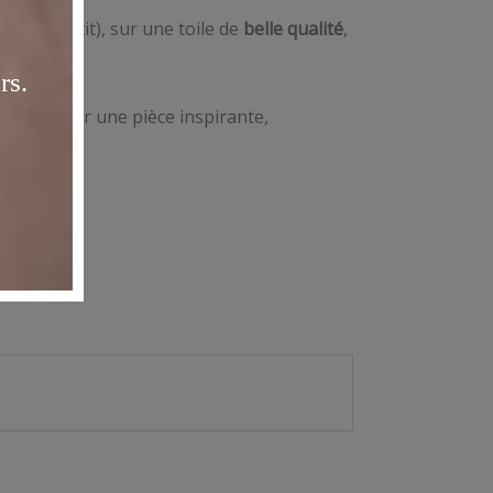
t plus petit), sur une toile de
belle qualité
,
re intérieur une pièce inspirante,