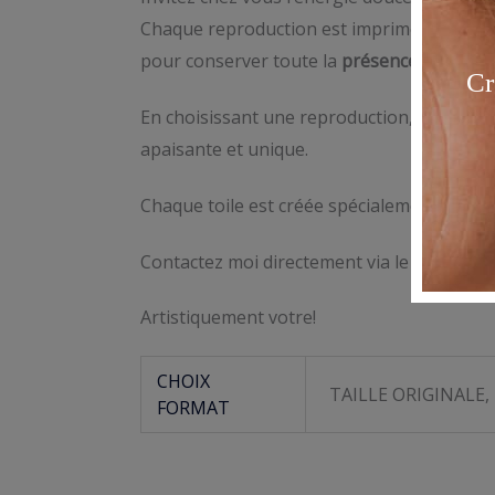
Chaque reproduction est imprimée sur un
pour conserver toute la
présence et la lum
En choisissant une reproduction, vous
sou
apaisante et unique.
Chaque toile est créée spécialement pour v
Contactez moi directement via le formula
Artistiquement votre!
CHOIX
TAILLE ORIGINALE
FORMAT