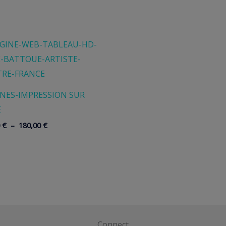
INES-IMPRESSION SUR
E
Plage
0
€
–
180,00
€
de
prix :
120,00 €
à
180,00 €
Connect