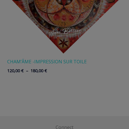
CHAM’ÂME -IMPRESSION SUR TOILE
Plage
120,00
€
–
180,00
€
de
prix :
120,00 €
à
180,00 €
Connect