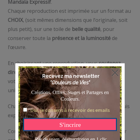
Mandala Expressif
.
Chaque reproduction est imprimée sur un format au
CHOIX
, (soit mêmes dimensions que l’originale, soit
plus petit), sur une toile de
belle qualité
, pour
conserver toute la
présence et la luminosité
de
l’œuvre.
En choisissant une reproduction, vous
soutenez
directement mon travail d’artiste
tout en offrant à
votre intérieur une pièce inspirante, apaisante et
unique.
Chaque toile est créée spécialement pour vous, puis
expédiée sous quelques jours.
Contactez moi directement via le formulaire ou sur