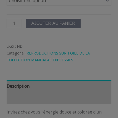
prix :
120,00 €
quantité
à
AJOUTER AU PANIER
de
180,00 €
AJNA-
IMPRESSION
UGS :
ND
SUR
Catégorie :
REPRODUCTIONS SUR TOILE DE LA
TOILE
COLLECTION MANDALAS EXPRESSIFS
Description
Informations complémentaires
Invitez chez vous l’énergie douce et colorée d’un