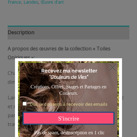
France
,
Landes
,
Œuvre d'art
Description
A propos des œuvres de la collection « Toiles
Oniriques »:
Chaque toile est unique! de par ses couleurs, ses
dimensions et ses histoires..
Laissez vous traverser par vos émotions, imaginez
et ressentez les.. ces récits et ces rêves, qui nous
parlent, nous murmurent à travers vos vies et à
travers mes toiles.