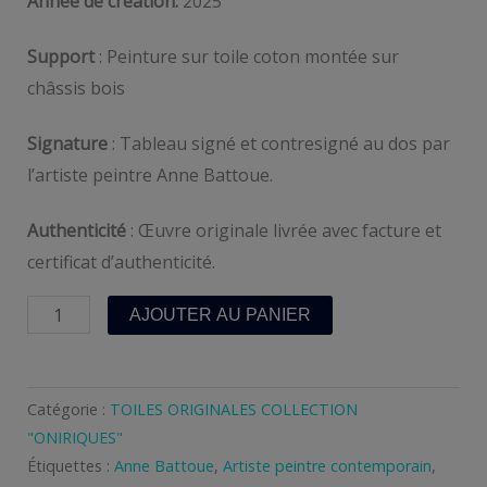
Année de création:
2025
Support
: Peinture sur toile coton montée sur
châssis bois
Signature
: Tableau signé et contresigné au dos par
l’artiste peintre Anne Battoue.
Authenticité
: Œuvre originale livrée avec facture et
certificat d’authenticité.
quantité
AJOUTER AU PANIER
de
RENAISSANCE
Catégorie :
TOILES ORIGINALES COLLECTION
"ONIRIQUES"
Étiquettes :
Anne Battoue
,
Artiste peintre contemporain
,