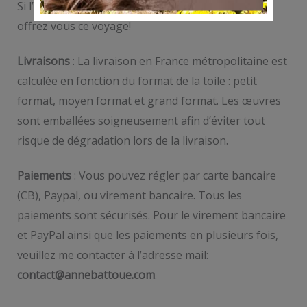
Si l’une d’entre elles vous parlent, n’hésitez pas et
offrez vous ce voyage!
Livraisons
: La livraison en France métropolitaine est
calculée en fonction du format de la toile : petit
format, moyen format et grand format. Les œuvres
sont emballées soigneusement afin d’éviter tout
risque de dégradation lors de la livraison.
Paiements
: Vous pouvez régler par carte bancaire
(CB), Paypal, ou virement bancaire. Tous les
paiements sont sécurisés. Pour le virement bancaire
et PayPal ainsi que les paiements en plusieurs fois,
veuillez me contacter à l’adresse mail:
contact@annebattoue.com
.