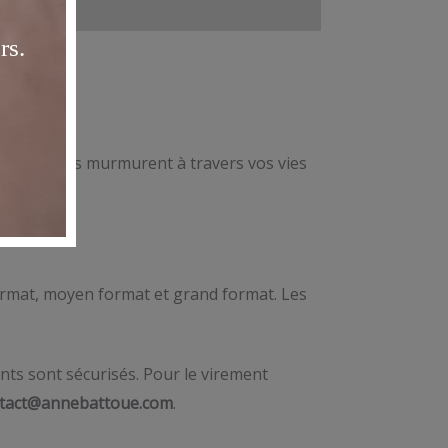
parlent, nous murmurent à travers vos vies
 format, moyen format et grand format. Les
nts sont sécurisés. Pour le virement
tact@annebattoue.com
.