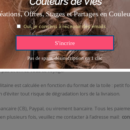
es Oniriques »:
s, ses dimensions et ses histoires..
aginez et ressentez les.. ces récits et ces rêves, qui nous 
z pas et offrez vous ce voyage!
itaine est calculée en fonction du format de la toile : petit
’éviter tout risque de dégradation lors de la livraison.
ancaire (CB), Paypal, ou virement bancaire. Tous les paieme
en plusieurs fois, veuillez me contacter à l’adresse mail:
con