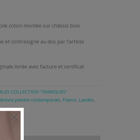
toile coton montée sur châssis bois
é et contresigné au dos par l’artiste
inale livrée avec facture et certificat
ALES COLLECTION "ONIRIQUES"
Artiste peintre contemporain
,
France
,
Landes
,