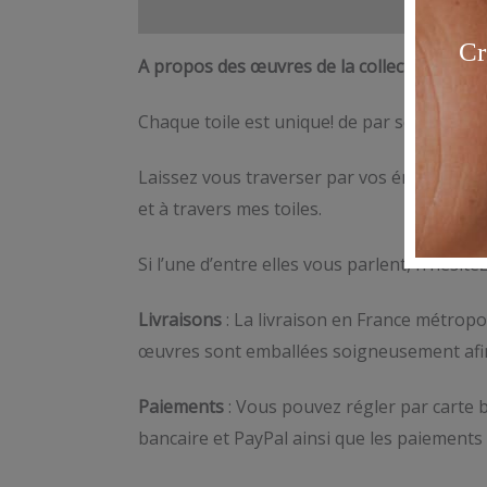
Description
A propos des œuvres de la collection « Toil
Chaque toile est unique! de par ses couleur
Laissez vous traverser par vos émotions, im
et à travers mes toiles.
Si l’une d’entre elles vous parlent, n’hésite
Livraisons
: La livraison en France métropol
œuvres sont emballées soigneusement afin d
Paiements
: Vous pouvez régler par carte b
bancaire et PayPal ainsi que les paiements 