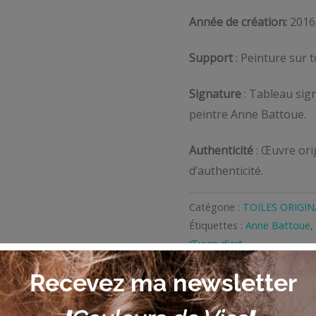
Année de création:
2016
Support
: Peinture sur 
Signature
: Tableau sign
peintre Anne Battoue.
Authenticité
: Œuvre orig
d’authenticité.
Catégorie :
TOILES ORIGIN
Étiquettes :
Anne Battoue
,
Œuvre d'art