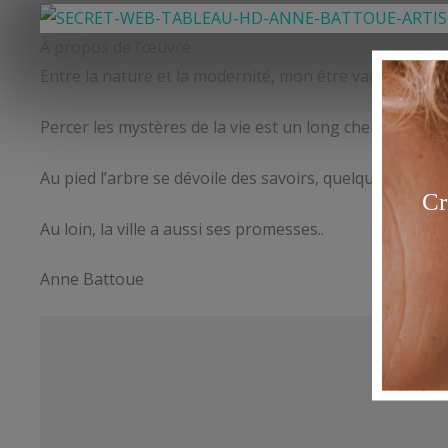
À propos de l’œuvre
Entre la nature et la modernité, mon être vacille. De que
Percer les mystères de la vie est un long chemin..
Au pied l’arbre se dévoile des savoirs, quelques uns m
Au loin, la ville a aussi ses promesses..
Anne Battoue