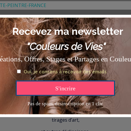
l coté aller?
ais pas tous…
ŒUVRES ORIGINALES,
impressions sur toiles,
tirages d’art,