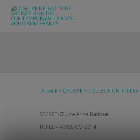
Aller
au
contenu
Accueil
GALERIE
COLLECTION TOILES
SECRET-Œuvre Anne Battoue
HUILE – 40X55 CM-2014