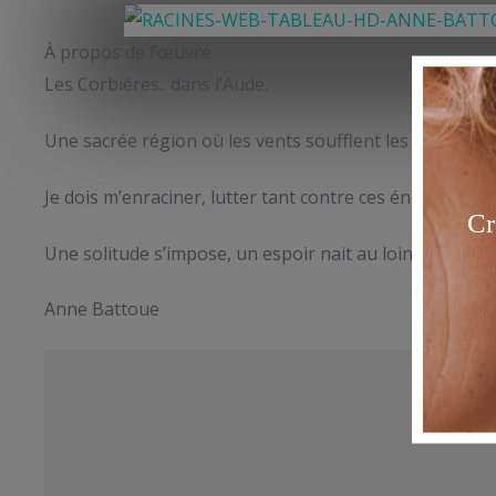
À propos de l’œuvre
Les Corbières.. dans l’Aude.
Une sacrée région où les vents soufflent les uns contr
Je dois m’enraciner, lutter tant contre ces énergies d
Une solitude s’impose, un espoir nait au loin..
Anne Battoue