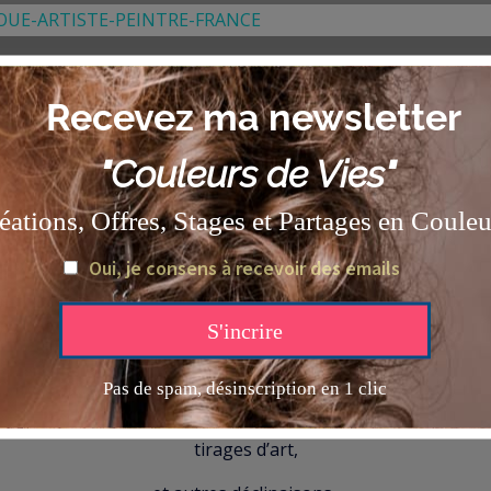
e les autres, où la sécheresse du sol et les couleurs change
e la Terre que dans mes changements de vies..
ŒUVRES ORIGINALES,
impressions sur toiles,
tirages d’art,