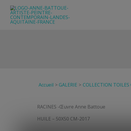
Aller
au
contenu
Accueil
GALERIE
COLLECTION TOILES
RACINES -Œuvre Anne Battoue
HUILE – 50X50 CM-2017