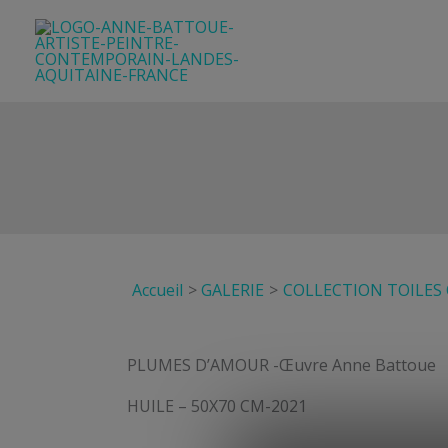
Aller
au
contenu
Accueil
GALERIE
COLLECTION TOILES
PLUMES D’AMOUR -Œuvre Anne Battoue
HUILE – 50X70 CM-2021