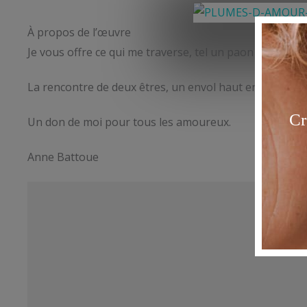
À propos de l’œuvre
Je vous offre ce qui me traverse, tel un paon faisant la 
La rencontre de deux êtres, un envol haut en couleurs
Un don de moi pour tous les amoureux.
Anne Battoue