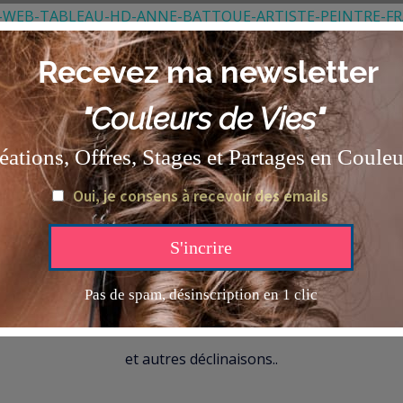
roue, qui émerveille et nous rappelle la beauté de la vie.
 et en douceur.
ŒUVRES ORIGINALES,
impressions sur toiles,
tirages d’art,
et autres déclinaisons..