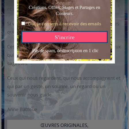
A nos anciens, à nos ainés, à tous ceux qui ont été ici
et au delà de ce monde.
Si vous écoutez bien, vous entendrez ces murmures
qui vous apprennent plus sur la vie qu’un cri..
Ces murmures proviennent de nos ancêtres, de ceux
qui ont déjà vécus, qui nous enseignent par leurs
sagesses.
Ceux qui nous regardent, qui nous accompagnent et
qui par un geste, un sourire, un regard ou un
souvenir nous guide.
Anne Battoue
ŒUVRES ORIGINALES,