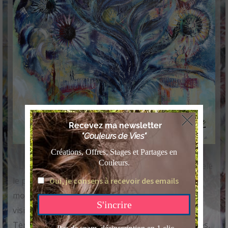
À propos de l’œuvre
« Le Pont de femmes nues » ou officiellement appelé
le pont Gisèle-Halimi se situe à Mont-de-Marsan,
mon lieu de résidence dans les Landes où sont
visibles les sculptures de femmes nues de Jean
Terzieff et de Robert Wlérick. Un lieu de rencontres,