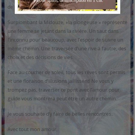
de promesses et de souhaits.
Surplombant la Midouze, »la plongeuse » représente
une femme se jetant dans la rivière. Un saut dans
l’inconnu pour beaucoup, avec l’espoir de suivre un
même chemin. Une traversée d’une rive à l’autre, des
choix et des décisions de vies.
Face au coucher de soleil, tous les rêves sont permis
et une floraison d’illusions jaillissent! Ne vous y
trompez pas, traverser ce pont avec l’amour pour
guide vous montrera peut être un autre chemin..
Je vous souhaite d’y faire de belles rencontres..
Avec tout mon amour,