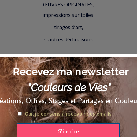
ŒUVRES ORIGINALES,
impressions sur toiles,
tirages d’art,
et autres déclinaisons..
VISITEZ TOUT LE SHOP
Connect