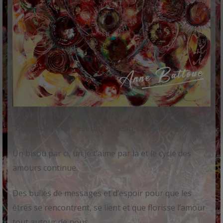
À propos de l’œuvre
“Bulles d’Amour” est un “tableau-cadeau”.
Un bisou par ci, un je t’aime par là et le cycle des
amours continue.
Des bulles de messages et d’espoir pour que les
êtres se rencontrent, se lient et que florisse l’amour
tout autour de nous.