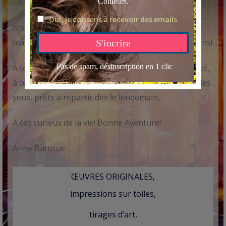
La vie est une aventure!
Nous naviguons dans des océans d’incertitudes,
mais de découvertes en découvertes, nous avançons!
A tous ces aventuriers à qui l’océan ne fait pas peur,
à ceux qui nous reviennent remplis d’étoiles dans les
yeux, prêts à repartir dès le lendemain..
A ces curieux de la vie! Bonne Aventure!
Anne Battoue
ŒUVRES ORIGINALES,
impressions sur toiles,
tirages d’art,