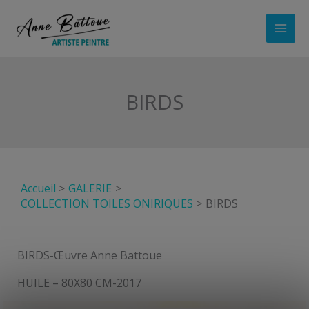
Aller
au
contenu
BIRDS
Accueil
GALERIE
COLLECTION TOILES ONIRIQUES
BIRDS
BIRDS-Œuvre Anne Battoue
HUILE – 80X80 CM-2017