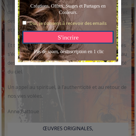
Dans le tourbillon du rythme des villes, dans le chaos
des vies des hommes, dans le bruit des immeubles et
des ambitions, se construisent nos vies, nos espoirs
et nos rêves..
Et tels ces oiseaux qui s’élèvent dans le ciel, les êtres
s’échappent de leur quotidien et tentent un envol au
dessus des vies des villes, vers le calme et la sérénité
du ciel.
Un appel au spirituel, à l’authenticité et au retour de
nos vies volées.
Anne Battoue
ŒUVRES ORIGINALES,