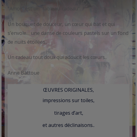
“Amor” est un “tableau-cadeau”.
Un bouquet de douceur, un cœur qui bat et qui
s’envole… une danse de couleurs pastels sur un fond
de nuits étoilées..
Un cadeau tout doux qui adoucit les cœurs..
Anne Battoue
ŒUVRES ORIGINALES,
impressions sur toiles,
tirages d’art,
et autres déclinaisons..