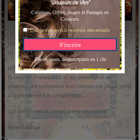
À propos de l’œuvre
Ce tableau me posait des difficultés, et je ne
parvenais pas à le finir..
Le plaisir est devenu une peine…
Je l’ai mis de côté, je l’ai même oublié..
Et un jour, il réapparu!.. et les pinceaux et les
couleurs ont commencé leurs danses car j’étais prête
à l’entendre et à le comprendre..
“Un trésor met du temps à être découvert.”
Anne Battoue