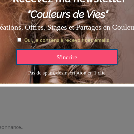
La construction des mandalas se fait par étapes
successives..
Chaque couronne traite d’une thématique: notre lien
avec notre environnement: la nature mais aussi la
famille et les êtres que nos croisons sur notre route
durant notre vie..au rythme des saisons et des
élèments.
L’itinérance est à la fois physique et temporelle.
sonnance..