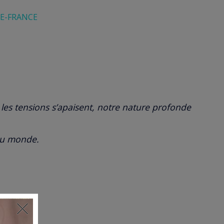
t, les tensions s’apaisent, notre nature profonde
 du monde.