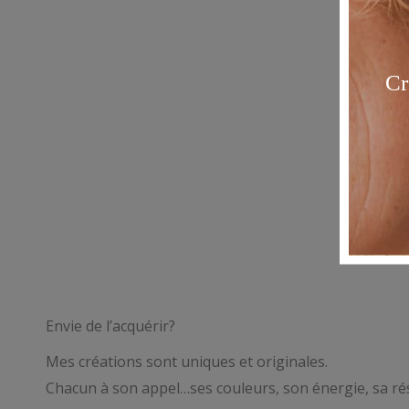
Envie de l’acquérir?
Mes créations sont uniques et originales.
Chacun à son appel…ses couleurs, son énergie, sa ré