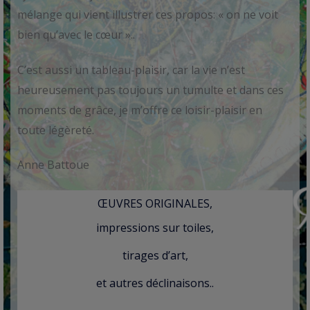
mélange qui vient illustrer ces propos: « on ne voit
bien qu’avec le cœur »..
C’est aussi un tableau-plaisir, car la vie n’est
heureusement pas toujours un tumulte et dans ces
moments de grâce, je m’offre ce loisir-plaisir en
toute légèreté.
Anne Battoue
ŒUVRES ORIGINALES,
impressions sur toiles,
tirages d’art,
et autres déclinaisons..