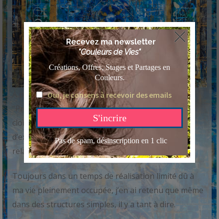
À propos de l’œuvre
“Pres-cieux” est le début des contraintes de
cloisonnement m’obligeant à réduire l’espace
d’expression et de les multiplier pour nouer des
relations entre eux.
Toujours dans un temps de réalisation limité dû à
ma vie pleinement occupée, j’en ai retenu que même
dans des structures simples, il y a tant à dire.