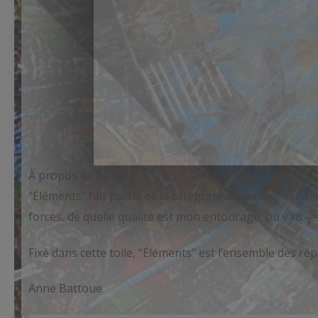
À propos de l’œuvre
“Éléments” fait partie de la catégorie de mes recherche
forces, de quelle qualité est mon entourage, où vais-je
Fixé dans cette toile, “Éléments” est l’ensemble des r
Anne Battoue