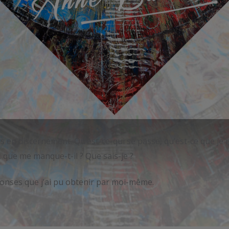
s en discernement. Qu’est-ce-qui se passe, qu’est-ce que je 
, que me manque-t-il ? Que sais-je ?
éponses que j’ai pu obtenir par moi-même.