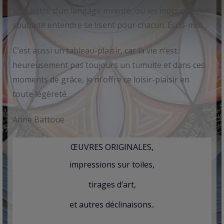
Une lettre d’un langage inventé, où les mots que l’on
souhaite entendre se lisent pour chacun. Écris-moi…
C’est aussi un tableau-plaisir, car la vie n’est
heureusement pas toujours un tumulte et dans ces
moments de grâce, je m’offre ce loisir-plaisir en
toute légèreté.
Anne Battoue
ŒUVRES ORIGINALES,
impressions sur toiles,
tirages d’art,
et autres déclinaisons..