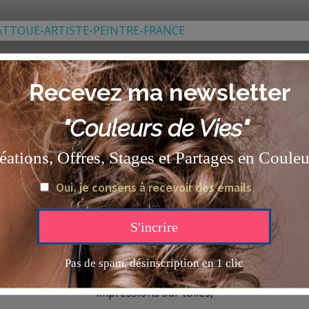
rassurent sur mes questionnements et me donnent de l’inspi
ce de moi même et du monde qui m’entoure, je trouve en cha
ulin créent conflits des genres et phénomènes de société, j
force de l’amour réconcilie les inconciliables.
ŒUVRES ORIGINALES,
impressions sur toiles,