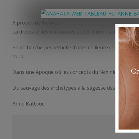
À propos de l’œuvre
La diversité des rencontres et des chemins de vie me 
En recherche perpétuelle d’une meilleure connaissan
tous.
Dans une époque où les concepts du féminin et du masc
Du sauvage des archétypes à la sagesse des anciens, la 
Anne Battoue