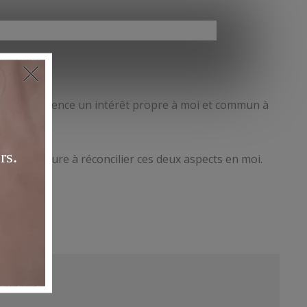
ration.
que expérience un intérêt propre à moi et commun à
e m’aventure à réconcilier ces deux aspects en moi.