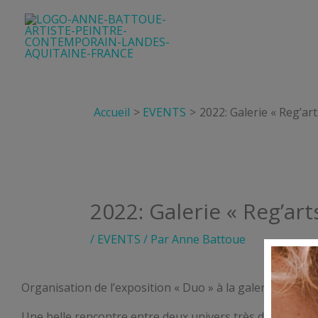
Aller
au
contenu
Accueil
EVENTS
2022: Galerie « Reg’ar
2022: Galerie « Reg’ar
/
EVENTS
/ Par
Anne Battoue
Organisation de l’exposition « Duo » à la galerie « Reg
Une belle rencontre entre deux univers très différents ta