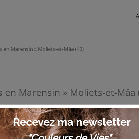
A
ts en Marensin » Moliets-et-Mâa (40)
ts en Marensin » Moliets-et-Mâa 
’arts en marensin » de Molets-et-Mâa (40) avec Amélie Tavern
nt par les couleurs que le trait. Un souhait de partager et d