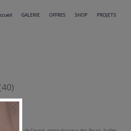
ccueil
GALERIE
OFFRES
SHOP
PROJETS
(40)
e.
e regarder de l’avant, entre douceur des fleurs, bulles